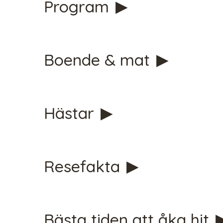
Program
Boende & mat
CHECK 
Hästar
Resefakta
Bästa tiden att åka hit