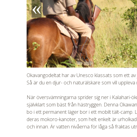
CHECK 
Okavangodeltat har av Unesco klassats som ett av 
Så är du en djur- och naturälskare som vill uppleva 
När översvämningarna sprider sig ner i Kalahari-ök
självklart som bäst från hästryggen. Denna Okawango 
bo i ett permanent läger bor i ett mobilt tält-camp.
deras mokoro-kanoter, som helt enkelt är urholkade
och innan. Är vatten nivåerna för låga så fraktas u