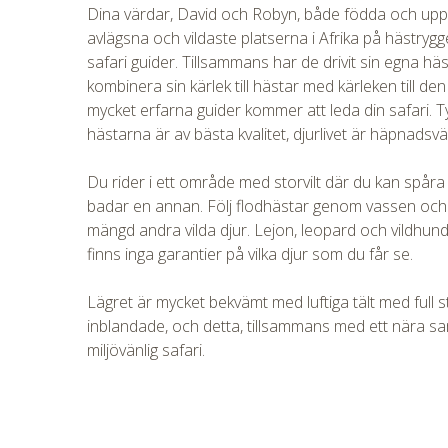
Dina värdar, David och Robyn, både födda och uppvä
avlägsna och vildaste platserna i Afrika på hästryg
safari guider. Tillsammans har de drivit sin egna häs
kombinera sin kärlek till hästar med kärleken till de
mycket erfarna guider kommer att leda din safari. T
hästarna är av bästa kvalitet, djurlivet är häpnads
Du rider i ett område med storvilt där du kan spåra
badar en annan. Följ flodhästar genom vassen och ut
CHECK 
mängd andra vilda djur. Lejon, leopard och vildhund
finns inga garantier på vilka djur som du får se.
Lägret är mycket bekvämt med luftiga tält med full
inblandade, och detta, tillsammans med ett nära s
miljövänlig safari.