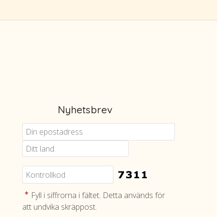
Nyhetsbrev
Kont
oss
Telef
+46 8 5
What
+46 708
*
Fyll i siffrorna i fältet. Detta används för
att undvika skräppost.
E-pos