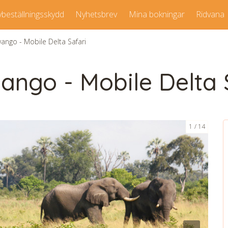
vbeställningsskydd
Nyhetsbrev
Mina bokningar
Ridvana
ngo - Mobile Delta Safari
ngo - Mobile Delta 
1
14