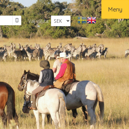
Meny
Välj valuta:
Svenska
English