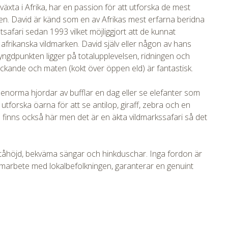
xta i Afrika, har en passion för att utforska de mest
gen. David är känd som en av Afrikas mest erfarna beridna
tsafari sedan 1993 vilket möjliggjort att de kunnat
n afrikanska vildmarken. David själv eller någon av hans
yngdpunkten ligger på totalupplevelsen, ridningen och
väckande och maten (kokt över öppen eld) är fantastisk.
 enorma hjordar av bufflar en dag eller se elefanter som
forska öarna för att se antilop, giraff, zebra och en
tmpVideoPath=!
 finns också här men det är en äkta vildmarkssafari så det
 ståhöjd, bekväma sängar och hinkduschar. Inga fordon är
amarbete med lokalbefolkningen, garanterar en genuint