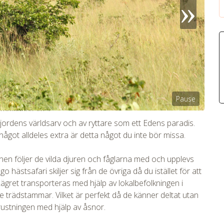
Pause
tmpVideoPath=!
jordens världsarv och av ryttare som ett Edens paradis.
något alldeles extra är detta något du inte bör missa.
nen följer de vilda djuren och fåglarna med och upplevs
hästsafari skiljer sig från de övriga då du istället för att
 Lägret transporteras med hjälp av lokalbefolkningen i
 trädstammar. Vilket är perfekt då de känner deltat utan
trustningen med hjälp av åsnor.