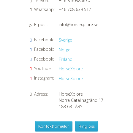
Telefon:
+46 8 50380670
Whatsapp:
+46 708 639 517
E-post:
info@horsexplore.se
*
Fyll i siffrorna i fältet. Detta används för att undvika skräppost.
Facebook:
Sverige
Jag samtycker till dataskyddspolicyn.
Facebook:
Norge
Läs vår dataskyddspolicy här »
*
Facebook:
Finland
YouTube:
HorseXplore
Instagram:
HorseXplore
Adress:
HorseXplore
Norra Catalinagränd 17
183 68
TÄBY
Kontaktformulär
Ring oss