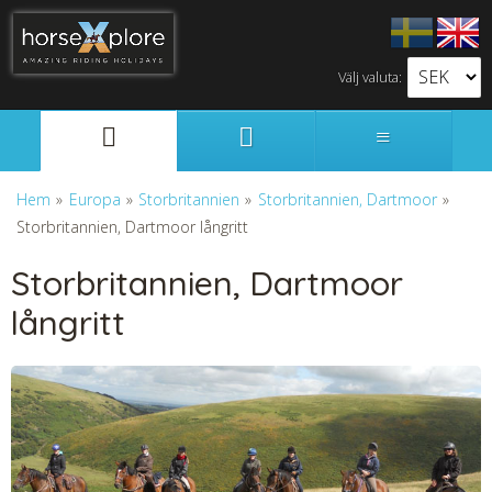
Välj valuta:
Svenska
English
Hem
»
Europa
»
Storbritannien
»
Storbritannien, Dartmoor
»
Storbritannien, Dartmoor långritt
Storbritannien, Dartmoor
långritt