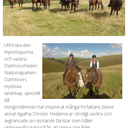
Utforska den
mytomspunna
och vackra
Dartmoorheden.
Nationalparken
Dartmoors
mystiska
landskap, speciellt
då
morgondimman har inspirerat många författare, bland
annat Agatha Christie. Hedarna är otroligt vackra och
avgränsade av rasslande färistar som håller
vildponnyflockarna från att lämna området.