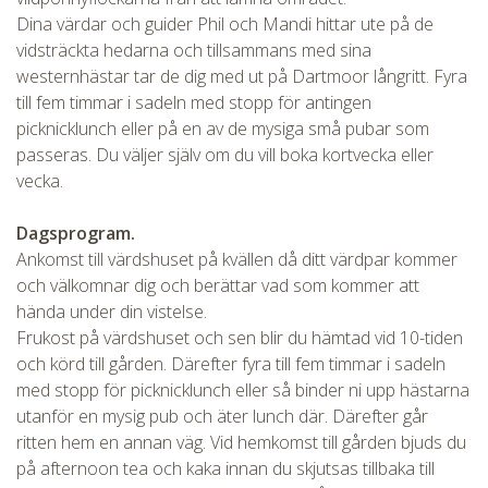
Dina värdar och guider Phil och Mandi hittar ute på de
vidsträckta hedarna och tillsammans med sina
westernhästar tar de dig med ut på Dartmoor långritt. Fyra
till fem timmar i sadeln med stopp för antingen
picknicklunch eller på en av de mysiga små pubar som
passeras. Du väljer själv om du vill boka kortvecka eller
vecka.
Dagsprogram.
Ankomst till värdshuset på kvällen då ditt värdpar kommer
och välkomnar dig och berättar vad som kommer att
hända under din vistelse.
Frukost på värdshuset och sen blir du hämtad vid 10-tiden
och körd till gården. Därefter fyra till fem timmar i sadeln
med stopp för picknicklunch eller så binder ni upp hästarna
utanför en mysig pub och äter lunch där. Därefter går
ritten hem en annan väg. Vid hemkomst till gården bjuds du
på afternoon tea och kaka innan du skjutsas tillbaka till