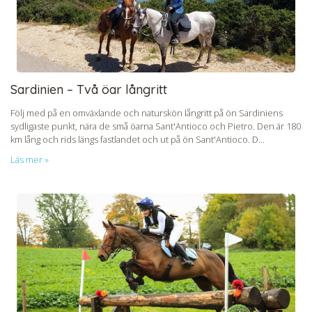
Sardinien – Två öar långritt
Följ med på en omväxlande och naturskön långritt på ön Sardiniens
sydligaste punkt, nära de små öarna Sant'Antioco och Pietro. Den är 180
km lång och rids längs fastlandet och ut på ön Sant'Antioco. D...
Läs mer »