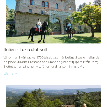
Italien - Lazio slottsritt
Välkomna till vårt vackra 1700-talsslott som är beläget i Lazio mellan de
böljande kullarna i Toscana och Umbrien (knappt tjugo mil från Rom).
Slottet var en gång hemvist för en kardinal som inhyste V...
Läs mer »