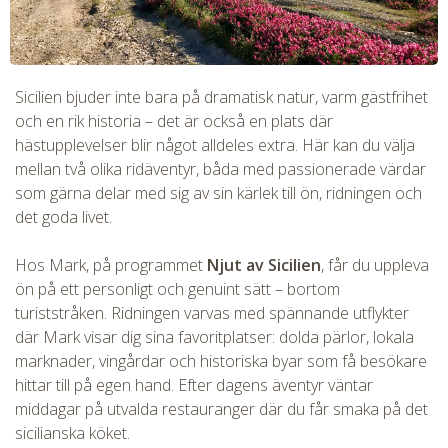
Sicilien bjuder inte bara på dramatisk natur, varm gästfrihet
och en rik historia – det är också en plats där
hästupplevelser blir något alldeles extra. Här kan du välja
mellan två olika ridäventyr, båda med passionerade värdar
som gärna delar med sig av sin kärlek till ön, ridningen och
det goda livet.
Hos Mark, på programmet
Njut av Sicilien
, får du uppleva
ön på ett personligt och genuint sätt – bortom
turiststråken. Ridningen varvas med spännande utflykter
där Mark visar dig sina favoritplatser: dolda pärlor, lokala
marknader, vingårdar och historiska byar som få besökare
hittar till på egen hand. Efter dagens äventyr väntar
middagar på utvalda restauranger där du får smaka på det
sicilianska köket.