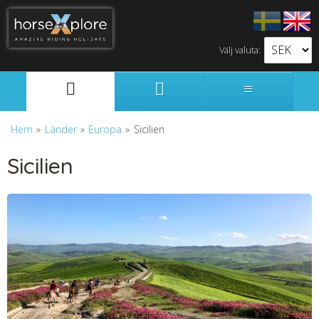
Välj valuta:
Svenska
English
Hem
»
Länder
»
Europa
»
Sicilien
Sicilien