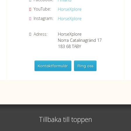
YouTube:
HorseXplore
Instagram:
HorseXplore
Adress:
HorseXplore
Norra Catalinagränd 17
183 68
TÄBY
Kontaktformulär
Ring oss
HorseXplore
Telefon
+46 8 50380670
Whatsapp
+46 708 639 517
Tillbaka till toppen
Org nr 556479-2983
©
info@horsexplore.se
2026