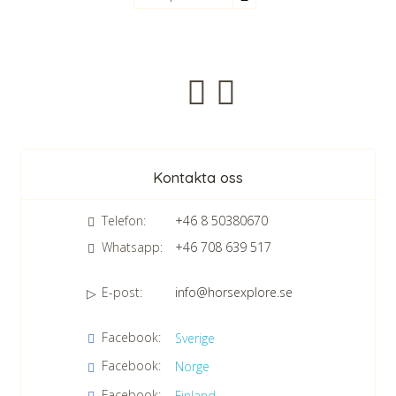
Nyhetsbrev
Kontakta oss
Telefon:
+46 8 50380670
Whatsapp:
+46 708 639 517
E-post:
info@horsexplore.se
*
Fyll i siffrorna i fältet. Detta används för att undvika skräppost.
Facebook:
Sverige
Jag samtycker till dataskyddspolicyn.
Facebook:
Norge
Läs vår dataskyddspolicy här »
*
Facebook:
Finland