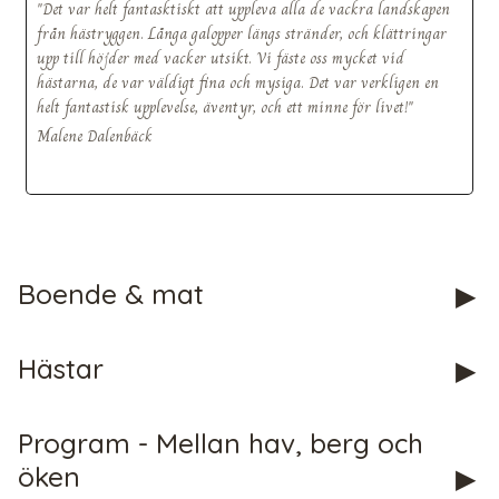
"Det var helt fantasktiskt att uppleva alla de vackra landskapen
från hästryggen. Långa galopper längs stränder, och klättringar
upp till höjder med vacker utsikt. Vi fäste oss mycket vid
hästarna, de var väldigt fina och mysiga. Det var verkligen en
helt fantastisk upplevelse, äventyr, och ett minne för livet!"
Malene Dalenbäck
CHECK tmpVideoPath=!
Boende & mat
Hästar
Program - Mellan hav, berg och
CHECK tmpVideoPath=!
öken