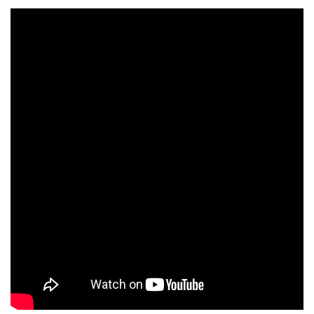
CHECK tmpVideoPath=!
CHECK tmpVideoPath=!