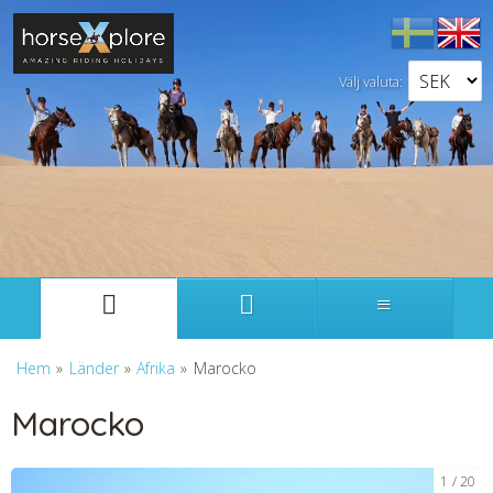
Välj valuta:
Svenska
English
Hem
»
Länder
»
Afrika
»
Marocko
Marocko
1
20