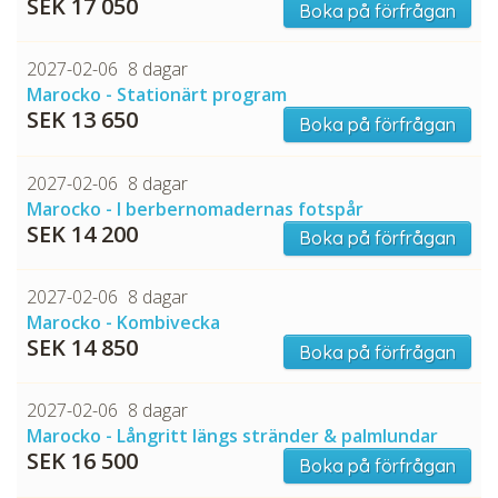
SEK 17 050
Boka på förfrågan
2027-02-06
8 dagar
Marocko - Stationärt program
SEK 13 650
Boka på förfrågan
2027-02-06
8 dagar
Marocko - I berbernomadernas fotspår
SEK 14 200
Boka på förfrågan
2027-02-06
8 dagar
Marocko - Kombivecka
SEK 14 850
Boka på förfrågan
2027-02-06
8 dagar
Marocko - Långritt längs stränder & palmlundar
SEK 16 500
Boka på förfrågan