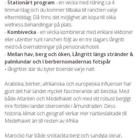
-
Stationärt program
- en vecka med ridning ca 4
CHECK tmpVideoPath=!
timmar/dag och du kommer tillbaka till ranchen varje
eftermiddag. Då finns det möjlighet att köpa till olika
wellness behandlingar på plats.
-
Kombivecka
- en vecka kombinerat med enklare lektioner
eller uteritter runt ranchen följt av en tre dagars långritt
med två övernattningar på pensionat/hotell.
-
Mellan hav, berg och öken,
Långritt längs stränder &
palmlundar och I berbernomadernas fotspår
-
långritter där du byter boende varje natt
CHECK tmpVideoPath=!
Arabiska, berber, afrikanska och europeiska influenser har
gjort det här landet mycket fascinerande att besöka. Med
både Atlanten och Medelhavet och med ett robust bergigt
inre förblev landet oberoende i århundraden. Dess
historia, klimat och geografi verkar mer närbesläktade till
Medelhavet än till resten av Afrika.
Marocko har både snötäckta berg och sandiga öknar,