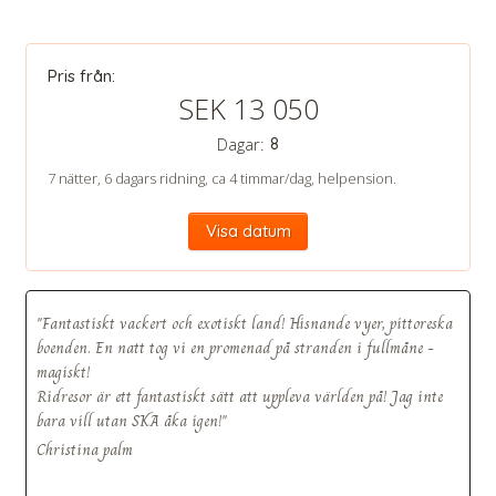
Pris från:
SEK 13 050
CHECK tmpVideoPath=!
Dagar:
8
7 nätter, 6 dagars ridning, ca 4 timmar/dag, helpension.
Visa datum
"Fantastiskt vackert och exotiskt land! Hisnande vyer, pittoreska
boenden. En natt tog vi en promenad på stranden i fullmåne -
magiskt!
Ridresor är ett fantastiskt sätt att uppleva världen på! Jag inte
CHECK tmpVideoPath=!
bara vill utan SKA åka igen!"
Christina palm