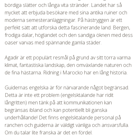
bördiga slätter och långa vita stränder. Landet har så
mycket att erbjuda besökare med sina antika ruiner och
CHECK tmpVideoPath=!
moderna semesteranläggningar. På hästryggen är ett
perfekt sätt att utforska detta fascinerande land. Bergen,
frodiga dalar, höglandet och den sandiga öknen med dess
oaser varvas med spännande gamla städer.
Agadir är ett populärt resmål på grund av sitt torra varma
klimat, fantastiska landskap, den omväxlande naturen och
de fina hästarna. Ridning i Marocko har en lång historia.
Guidernas engelska är för närvarande något begränsad.
CHECK tmpVideoPath=!
Detta är inte ett problem (engelsktalande har ridit
långritten) men tänk på att kommunikationen kan
begränsas ibland och kan potentiellt bli ganska
underhållande! Det finns engelsktalande personal på
ranchen och guiderna är väldigt vänliga och ansvarsfulla.
Om du talar lite franska är det en fördel.