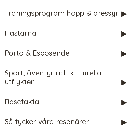
CHECK tmpVideoPath=!
Träningsprogram hopp & dressyr
Hästarna
Porto & Esposende
Sport, äventyr och kulturella
CHECK tmpVideoPath=!
utflykter
Resefakta
Så tycker våra resenärer