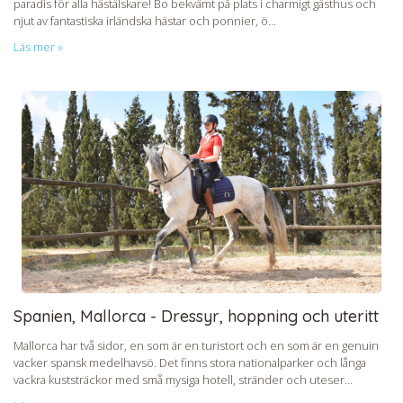
paradis för alla hästälskare! Bo bekvämt på plats i charmigt gästhus och
njut av fantastiska irländska hästar och ponnier, ö...
Läs mer »
Spanien, Mallorca - Dressyr, hoppning och uteritt
Mallorca har två sidor, en som är en turistort och en som är en genuin
vacker spansk medelhavsö. Det finns stora nationalparker och långa
vackra kuststräckor med små mysiga hotell, stränder och uteser...