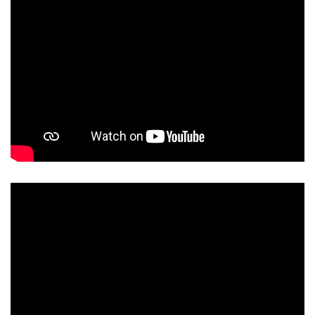
CHECK tmpVideoPath=!
CHECK tmpVideoPath=!