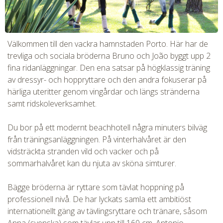
CHECK tmpVideoPath=!
Välkommen till den vackra hamnstaden Porto. Här har de
trevliga och sociala bröderna Bruno och João byggt upp 2
fina ridanläggningar. Den ena satsar på högklassig träning
av dressyr- och hoppryttare och den andra fokuserar på
härliga uteritter genom vingårdar och längs stränderna
samt ridskoleverksamhet.
Du bor på ett modernt beachhotell några minuters bilväg
från träningsanläggningen. På vinterhalvåret är den
vidsträckta stranden vild och vacker och på
CHECK tmpVideoPath=!
sommarhalvåret kan du njuta av sköna simturer.
Bägge bröderna är ryttare som tävlat hoppning på
professionell nivå. De har lyckats samla ett ambitiöst
internationellt gäng av tävlingsryttare och tränare, såsom
Anna (svenska) som tävlar upp till 160 cm, Antonio,