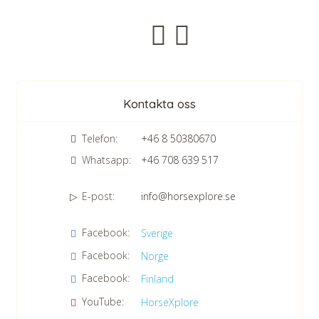
Nyhetsbrev
Kontakta oss
Telefon:
+46 8 50380670
Whatsapp:
+46 708 639 517
E-post:
info@horsexplore.se
*
Fyll i siffrorna i fältet. Detta används för att undvika skräppost.
Facebook:
Sverige
Jag samtycker till dataskyddspolicyn.
Facebook:
Norge
Läs vår dataskyddspolicy här »
*
Facebook:
Finland
YouTube:
HorseXplore