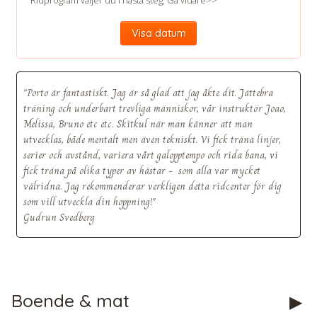
Visa datum
"Porto är fantastiskt. Jag är så glad att jag åkte dit. Jättebra
träning och underbart trevliga människor, vår instruktör Joao,
Melissa, Bruno etc etc. Skitkul när man känner att man
utvecklas, både mentalt men även tekniskt. Vi fick träna linjer,
CHECK tmpVideoPath=!
serier och avstånd, variera vårt galopptempo och rida bana, vi
fick träna på olika typer av hästar - som alla var mycket
välridna. Jag rekommenderar verkligen detta ridcenter för dig
som vill utveckla din hoppning!"
Gudrun Svedberg
Boende & mat