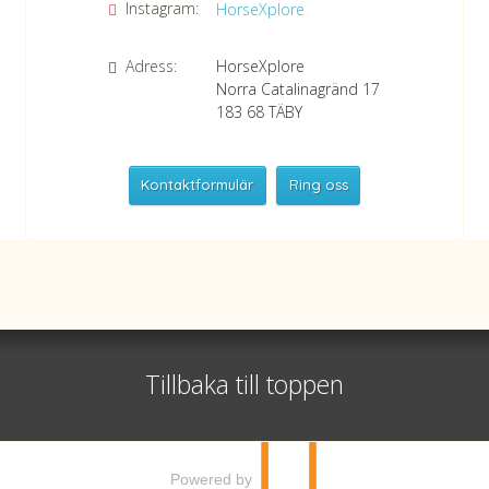
Instagram:
HorseXplore
Adress:
HorseXplore
Norra Catalinagränd 17
183 68
TÄBY
Kontaktformulär
Ring oss
HorseXplore
Telefon
+46 8 50380670
Whatsapp
+46 708 639 517
Tillbaka till toppen
Org nr 556479-2983
©
info@horsexplore.se
2026
Powered by