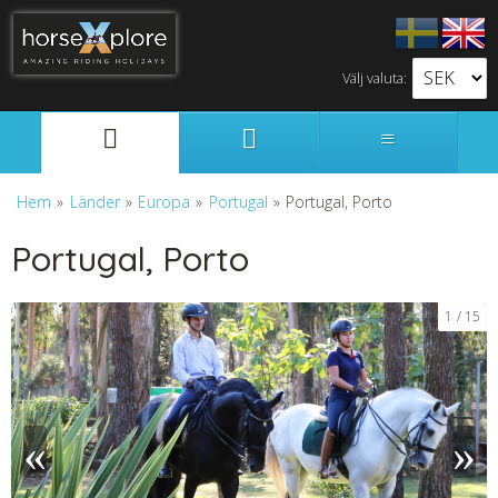
Välj valuta:
Svenska
English
Hem
»
Länder
»
Europa
»
Portugal
»
Portugal, Porto
Portugal, Porto
1
15