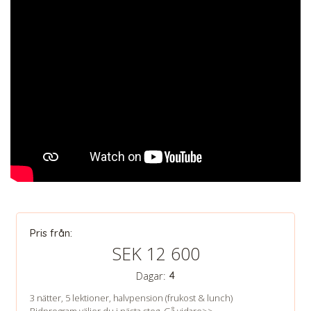
CHECK tmpVideoPath=!
Pris från:
SEK 12 600
Dagar:
4
CHECK tmpVideoPath=!
3 nätter, 5 lektioner, halvpension (frukost & lunch)
Ridprogram väljer du i nästa steg, Gå vidare>>