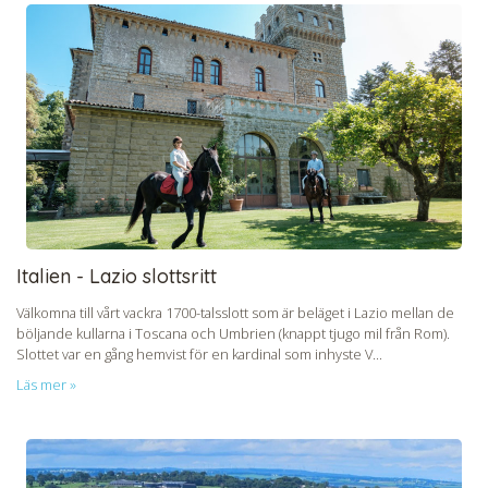
Italien - Lazio slottsritt
Välkomna till vårt vackra 1700-talsslott som är beläget i Lazio mellan de
böljande kullarna i Toscana och Umbrien (knappt tjugo mil från Rom).
Slottet var en gång hemvist för en kardinal som inhyste V...
Läs mer »