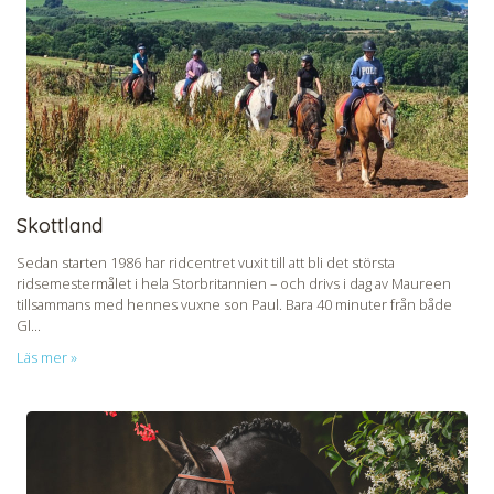
Skottland
Sedan starten 1986 har ridcentret vuxit till att bli det största
ridsemestermålet i hela Storbritannien – och drivs i dag av Maureen
tillsammans med hennes vuxne son Paul. Bara 40 minuter från både
Gl...
Läs mer »