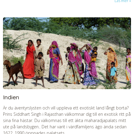
Läs mer
Indien
Är du äventyrslysten och vill uppleva ett exotiskt land långt borta?
Prins Siddhart Singh i Rajasthan välkomnar dig till en exotisk ritt på
sina fina hästar. Du välkomnas till ett äkta maharadjapalats mitt
ute på landsbygen.. Det har varit i värdfamiljens ägo ända sedan
1622. 1990 öppnades palatsets...