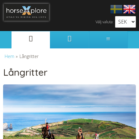
Välj valuta:
Svenska
English
Hem
»
Långritter
Långritter