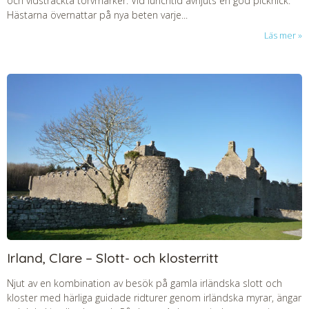
och vidsträckta torvmarker. Vid lunchtid avnjuts en god picknick.
Hästarna övernattar på nya beten varje...
Läs mer
Irland, Clare – Slott- och klosterritt
Njut av en kombination av besök på gamla irländska slott och
kloster med härliga guidade ridturer genom irländska myrar, ängar