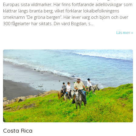
Europas sista vildmarker. Här finns fortfarande ädellövskogar som
klättrar längs branta berg, vilket förklarar lokalbefolkningens
smeknamn ”De gröna bergen”. Här lever varg och björn och över
300 fågelarter har siktats. Din värd Bogdan, s...
Läs mer
Costa Rica