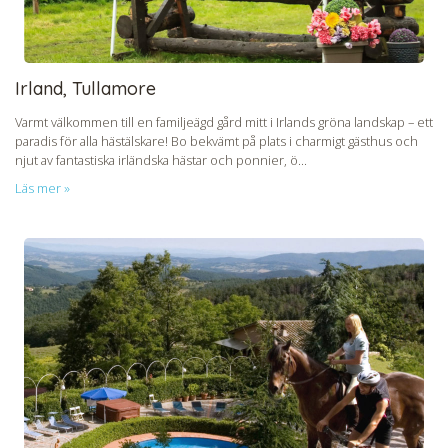
Irland, Tullamore
Varmt välkommen till en familjeägd gård mitt i Irlands gröna landskap – ett
paradis för alla hästälskare! Bo bekvämt på plats i charmigt gästhus och
njut av fantastiska irländska hästar och ponnier, ö...
Läs mer »