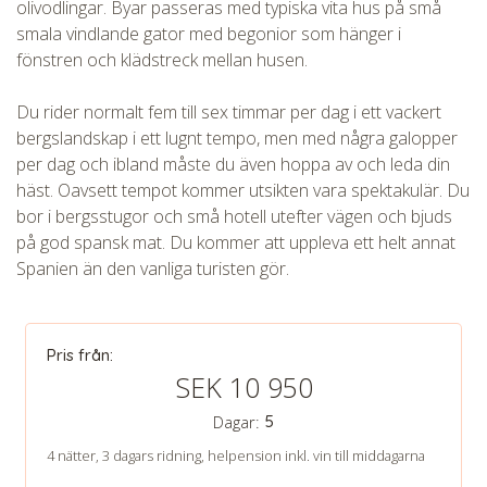
olivodlingar. Byar passeras med typiska vita hus på små
smala vindlande gator med begonior som hänger i
fönstren och klädstreck mellan husen.
CHECK tmpVideoPath=!
Du rider normalt fem till sex timmar per dag i ett vackert
bergslandskap i ett lugnt tempo, men med några galopper
per dag och ibland måste du även hoppa av och leda din
häst. Oavsett tempot kommer utsikten vara spektakulär. Du
bor i bergsstugor och små hotell utefter vägen och bjuds
på god spansk mat. Du kommer att uppleva ett helt annat
Spanien än den vanliga turisten gör.
Pris från:
CHECK tmpVideoPath=!
SEK 10 950
Dagar:
5
4 nätter, 3 dagars ridning, helpension inkl. vin till middagarna