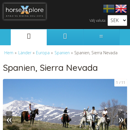
Välj valuta:
Svenska
English
Hem
»
Länder
»
Europa
»
Spanien
»
Spanien, Sierra Nevada
Spanien, Sierra Nevada
1
11