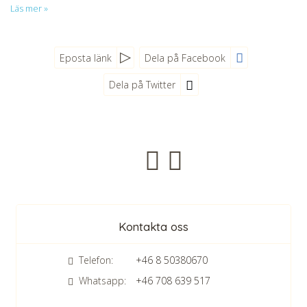
Läs mer »
Eposta länk
Dela på Facebook
Dela på Twitter
Nyhetsbrev
Kontakta oss
Telefon:
+46 8 50380670
Whatsapp:
+46 708 639 517