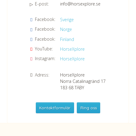
E-post:
info@horsexplore.se
*
Fyll i siffrorna i fältet. Detta används för att undvika skräppost.
Facebook:
Sverige
Jag samtycker till dataskyddspolicyn.
Facebook:
Norge
Läs vår dataskyddspolicy här »
*
Facebook:
Finland
YouTube:
HorseXplore
Instagram:
HorseXplore
Adress:
HorseXplore
Norra Catalinagränd 17
183 68
TÄBY
Kontaktformulär
Ring oss