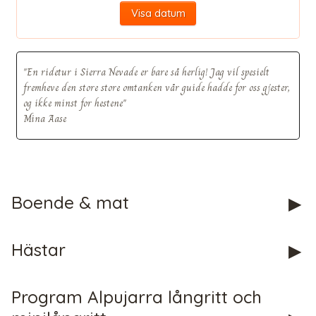
Visa datum
"En ridetur i Sierra Nevade er bare så herlig! Jag vil spesielt
fremheve den store store omtanken vår guide hadde for oss gjester,
CHECK tmpVideoPath=!
og ikke minst for hestene"
Mina Aase
Boende & mat
Hästar
CHECK tmpVideoPath=!
Program Alpujarra långritt och