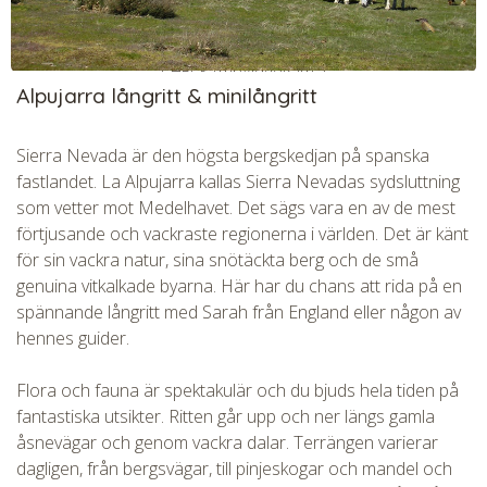
CHECK tmpVideoPath=!
Alpujarra långritt & minilångritt
Sierra Nevada är den högsta bergskedjan på spanska
fastlandet. La Alpujarra kallas Sierra Nevadas sydsluttning
som vetter mot Medelhavet. Det sägs vara en av de mest
förtjusande och vackraste regionerna i världen. Det är känt
för sin vackra natur, sina snötäckta berg och de små
genuina vitkalkade byarna. Här har du chans att rida på en
spännande långritt med Sarah från England eller någon av
CHECK tmpVideoPath=!
hennes guider.
Flora och fauna är spektakulär och du bjuds hela tiden på
fantastiska utsikter. Ritten går upp och ner längs gamla
åsnevägar och genom vackra dalar. Terrängen varierar
dagligen, från bergsvägar, till pinjeskogar och mandel och