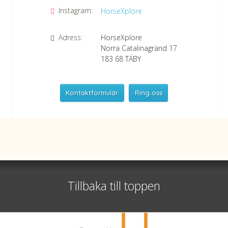
Instagram:
HorseXplore
Adress:
HorseXplore
Norra Catalinagränd 17
183 68
TÄBY
Kontaktformulär
Ring oss
HorseXplore
Telefon
+46 8 50380670
Whatsapp
+46 708 639 517
Tillbaka till toppen
Org nr 556479-2983
©
info@horsexplore.se
2026