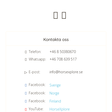
Nyhetsbrev
Kontakta oss
Telefon:
+46 8 50380670
Whatsapp:
+46 708 639 517
E-post:
info@horsexplore.se
*
Fyll i siffrorna i fältet. Detta används för att undvika skräppost.
Facebook:
Sverige
Jag samtycker till dataskyddspolicyn.
Facebook:
Norge
Läs vår dataskyddspolicy här »
*
Facebook:
Finland
YouTube:
HorseXplore