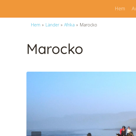
Hem
A
Hem
»
Länder
»
Afrika
»
Marocko
Marocko