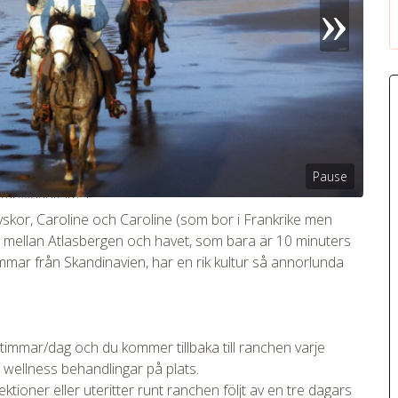
Pause
tmpVideoPath=!
kor, Caroline och Caroline (som bor i Frankrike men
 mellan Atlasbergen och havet, som bara är 10 minuters
ar från Skandinavien, har en rik kultur så annorlunda
timmar/dag och du kommer tillbaka till ranchen varje
ka wellness behandlingar på plats.
tioner eller uteritter runt ranchen följt av en tre dagars