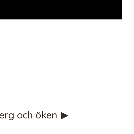
tmpVideoPath=!
berg och öken