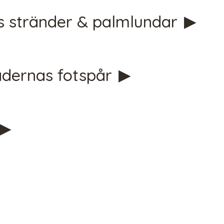
gs stränder & palmlundar
adernas fotspår
tmpVideoPath=!