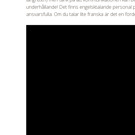
underhållande! Det finns engelsktalande personal p
ansvarsfulla. Om du talar lite franska är det en förde
CHECK 