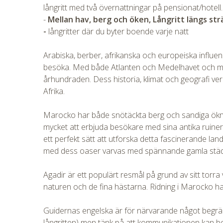
långritt med två övernattningar på pensionat/hotell.
-
Mellan hav, berg och öken,
Långritt längs st
-
långritter där du byter boende varje natt
Arabiska, berber, afrikanska och europeiska influen
besöka. Med både Atlanten och Medelhavet och med 
århundraden. Dess historia, klimat och geografi verk
Afrika.
CHECK 
Marocko har både snötäckta berg och sandiga öknar
mycket att erbjuda besökare med sina antika ruin
ett perfekt sätt att utforska detta fascinerande la
med dess oaser varvas med spännande gamla stä
Agadir är ett populärt resmål på grund av sitt torr
naturen och de fina hästarna. Ridning i Marocko har
Guidernas engelska är för närvarande något begräns
långritten) men tänk på att kommunikationen kan be