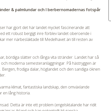
ränder & palmlundar och I berbernomadernas fotspår
ser har gjort det här landet mycket fascinerande att
ett robust bergigt inre förblev landet oberoende i
ar mer närbesläktade till Medelhavet än till resten av
tmpVideoPath=!
, bördiga slätter och långa vita stränder. Landet har så
er och moderna semesteranläggningar. På hästryggen är
nd. Bergen, frodiga dalar, höglandet och den sandiga öknen
der.
a varma klimat, fantastiska landskap, den omväxlande
 en lång historia.
ad. Detta är inte ett problem (engelsktalande har ridit
gränsas ibland och kan potentiellt bli ganska