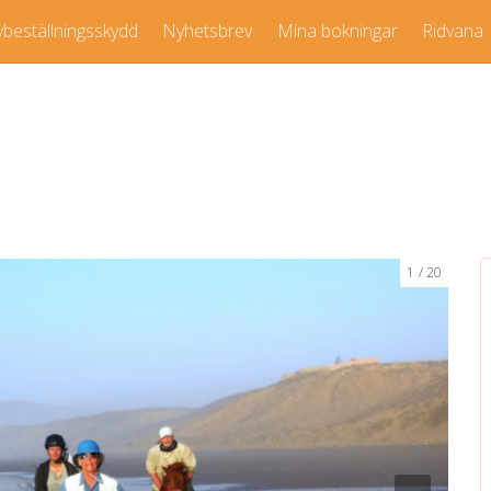
vbeställningsskydd
Nyhetsbrev
Mina bokningar
Ridvana
1
20