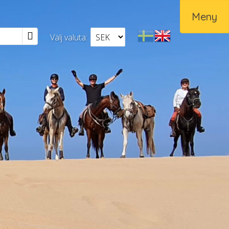
Meny
Välj valuta:
Svenska
English