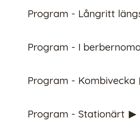
Program - Långritt län
Program - I berbernom
CHECK 
Program - Kombivecka
Program - Stationärt