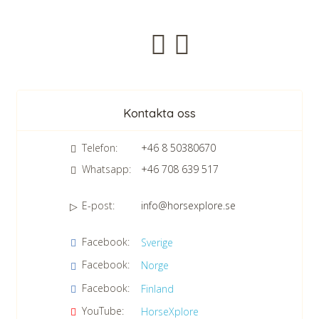
Nyhetsbrev
Kontakta oss
Telefon:
+46 8 50380670
Whatsapp:
+46 708 639 517
E-post:
info@horsexplore.se
*
Fyll i siffrorna i fältet. Detta används för att undvika skräppost.
Facebook:
Sverige
Jag samtycker till dataskyddspolicyn.
Facebook:
Norge
Läs vår dataskyddspolicy här »
*
Facebook:
Finland
YouTube:
HorseXplore