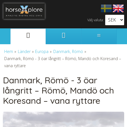
Välj valuta:
Svenska
English
Hem
»
Länder
»
Europa
»
Danmark, Römö
»
Danmark, Römö - 3 öar långritt – Römö, Mandö och Koresand –
vana ryttare
Danmark, Römö - 3 öar
långritt – Römö, Mandö och
Koresand – vana ryttare