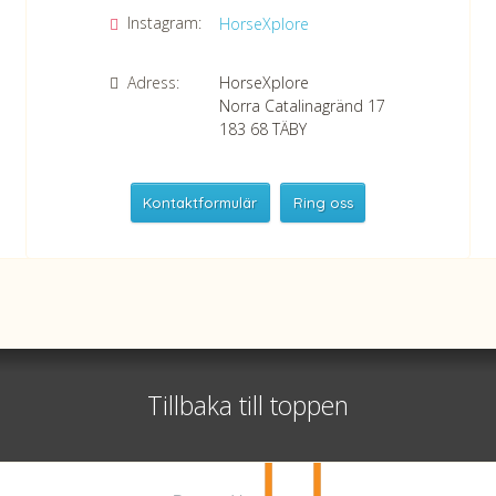
Instagram:
HorseXplore
Adress:
HorseXplore
Norra Catalinagränd 17
183 68
TÄBY
Kontaktformulär
Ring oss
HorseXplore
Telefon
+46 8 50380670
Whatsapp
+46 708 639 517
Tillbaka till toppen
Org nr 556479-2983
©
info@horsexplore.se
2026