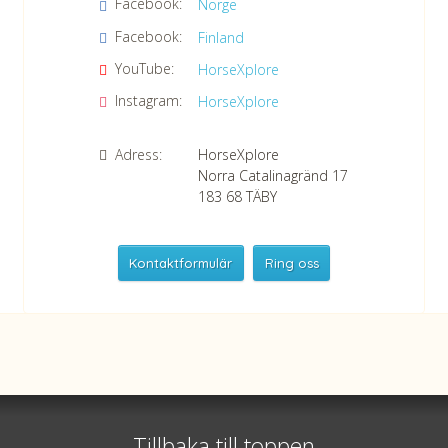
Facebook:
Norge
Läs vår dataskyddspolicy här »
*
Facebook:
Finland
YouTube:
HorseXplore
Instagram:
HorseXplore
Adress:
HorseXplore
Norra Catalinagränd 17
183 68
TÄBY
Kontaktformulär
Ring oss
HorseXplore
Telefon
+46 8 50380670
Whatsapp
+46 708 639 517
Tillbaka till toppen