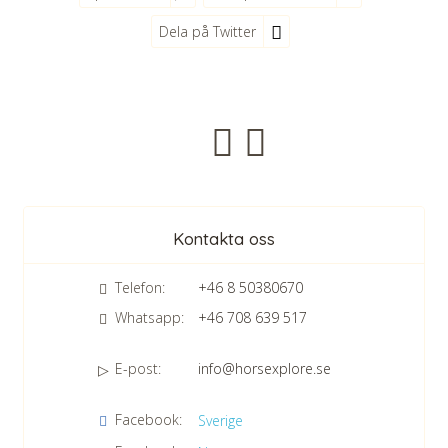
Dela på Twitter
Nyhetsbrev
Kontakta oss
Telefon:
+46 8 50380670
Whatsapp:
+46 708 639 517
E-post:
info@horsexplore.se
*
Fyll i siffrorna i fältet. Detta används för att undvika skräppost.
Facebook:
Sverige
Jag samtycker till dataskyddspolicyn.